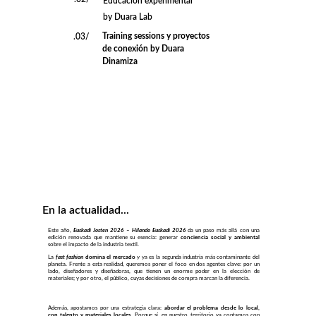
Educación experimental 
by Duara Lab
Training
 sessions y proyectos 
.03/
de conexión by Duara 
Dinamiza
En la actualidad...
Este año,
Euskadi Josten 2026 – Hilando Euskadi 2026
da un paso más allá con una
edición renovada que mantiene su esencia: generar
conciencia social y ambiental
sobre el impacto de la industria textil.
La
fast fashion
domina el mercado
y ya es la segunda industria más contaminante del
planeta. Frente a esta realidad, queremos poner el foco en dos agentes clave: por un
lado, diseñadores y diseñadoras, que tienen un enorme poder en la elección de
materiales; y por otro, el público, cuyas decisiones de compra marcan la diferencia.
Además, apostamos por una estrategia clara:
abordar el problema desde lo local,
con talento y materiales locales
. Porque sí, en nuestro territorio ya contamos con