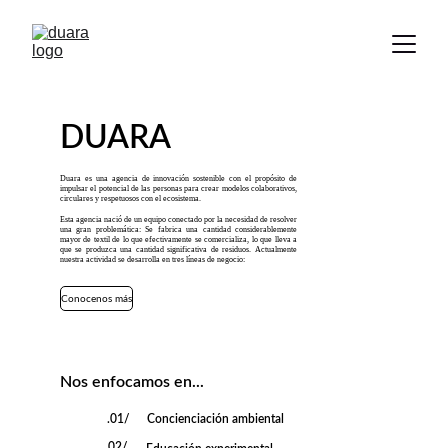
DUARA
Duara es una agencia de innovación sostenible con el propósito de
impulsar el potencial de las personas para crear modelos colaborativos,
circulares y respetuosos con el ecosistema.
Esta agencia nació de un equipo conectado por la necesidad de resolver
una gran problemática: Se fabrica una cantidad considerablemente
mayor de textil de lo que efectivamente se comercializa, lo que lleva a
que se produzca una cantidad significativa de residuos. Actualmente
nuestra actividad se desarrolla en tres líneas de negocio:
Conocenos más
Nos enfocamos en...
.01/
Concienciación ambiental
.02/