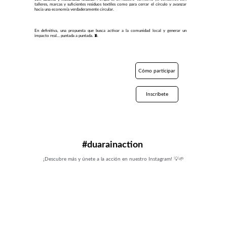
talleres, marcas y suficientes residuos textiles como para cerrar el círculo y avanzar
hacia una economía verdaderamente circular.
En definitiva, una propuesta que busca activar a la comunidad local y generar un
impacto real… puntada a puntada. 🧵
Cómo participar
Inscríbete
#duarainaction 
¡Descubre más y únete a la acción en nuestro Instagram! 💡🌱